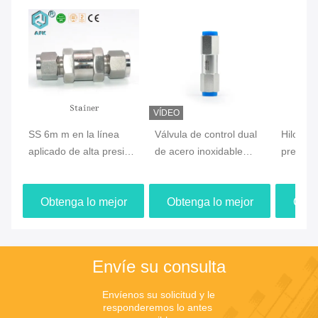
VÍDEO
SS 6m m en la línea
Válvula de control dual
Hilo ext
aplicado de alta presión
de acero inoxidable
presión 
de los tamices del gas
industrial el 1/8in el
válvula 
al gas líquido
1/4in los 3/8in el 1/2in
compres
Obtenga lo mejor
Obtenga lo mejor
Obte
ajustable
SS316
Precio
Precio
Envíe su consulta
Envíenos su solicitud y le 
responderemos lo antes 