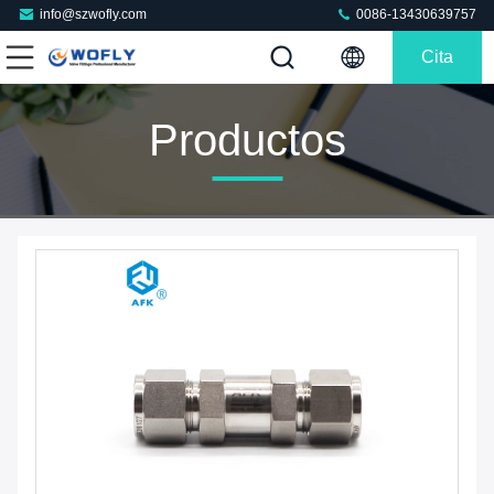
info@szwofly.com
0086-13430639757
Cita
Productos