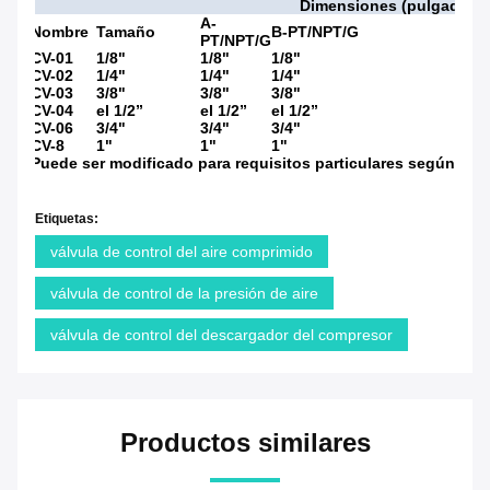
Dimensiones (pulgada)
A-
Nombre
Tamaño
B-PT/NPT/G
PT/NPT/G
CV-01
1/8"
1/8"
1/8"
CV-02
1/4"
1/4"
1/4"
CV-03
3/8"
3/8"
3/8"
CV-04
el 1/2”
el 1/2”
el 1/2”
CV-06
3/4"
3/4"
3/4"
CV-8
1"
1"
1"
Puede ser modificado para requisitos particulares según los 
Etiquetas:
válvula de control del aire comprimido
válvula de control de la presión de aire
válvula de control del descargador del compresor
Productos similares