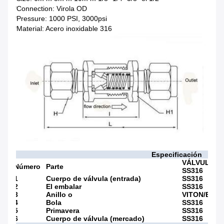
*Connection: Virola OD
*Pressure: 1000 PSI, 3000psi
*Material: Acero inoxidable 316
Especificación
VÁLVULA
Número
Parte
SS316
1
Cuerpo de válvula (entrada)
SS316
2
El embalar
SS316
3
Anillo o
VITON/BUN
4
Bola
SS316
5
Primavera
SS316
6
Cuerpo de válvula (mercado)
SS316