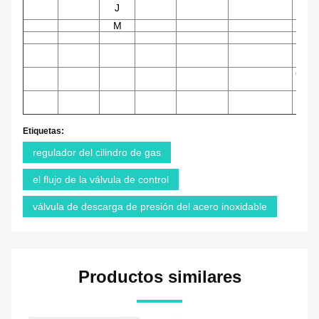
J
27:
M
28:
30:
52:
DER
63: 
64
1
Etiquetas:
regulador del cilindro de gas
el flujo de la válvula de control
válvula de descarga de presión del acero inoxidable
Productos similares