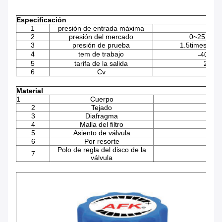
Especificación
1
presión de entrada máxima
2
presión del mercado
0~25,0~50
3
presión de prueba
1.5times de l
4
tem de trabajo
-40℉~+
5
tarifa de la salida
2*10-
6
Cv
Material
1
Cuerpo
2
Tejado
3
Diafragma
4
Malla del filtro
5
Asiento de válvula
PCT
6
Por resorte
Polo de regla del disco de la
7
válvula