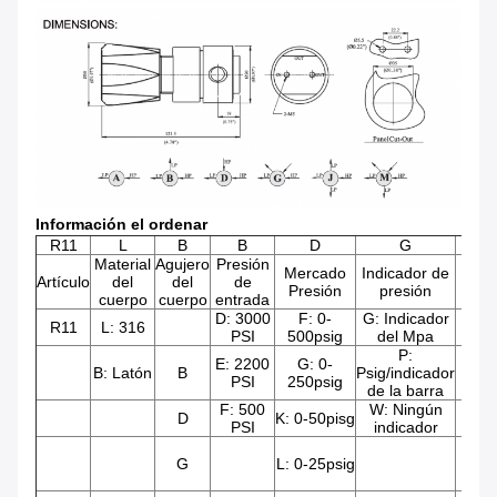
Información el ordenar
R11
L
B
B
D
G
Material
Agujero
Presión
Mercado
Indicador de
E
Artículo
del
del
de
Presión
presión
t
cuerpo
cuerpo
entrada
D: 3000
F: 0-
G: Indicador
″ D
R11
L: 316
PSI
500psig
del Mpa
N
P:
E: 2200
G: 0-
″ D
B: Latón
B
Psig/indicador
PSI
250psig
N
de la barra
F: 500
W: Ningún
D
K: 0-50pisg
23:
PSI
indicador
G
L: 0-25psig
24: