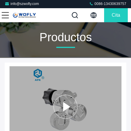
info@szwofly.com
0086-13430639757
Cita
Productos