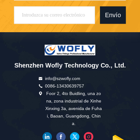
Envío
Shenzhen Wofly Technology Co., Ltd.
info@szwofly.com
0086-13430639757
Foor 2, 4to Buidling, una zo
na, zona industrial de Xinhe
Xinxing 3a, avenida de Fuha
i, Baoan, Guangdong, Chin
a.