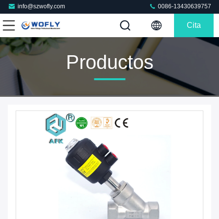
info@szwofly.com
0086-13430639757
Cita
Productos