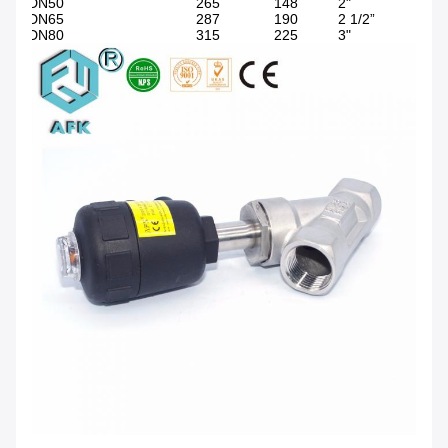
DN50
265
148
2"
DN65
287
190
2 1/2”
DN80
315
225
3"