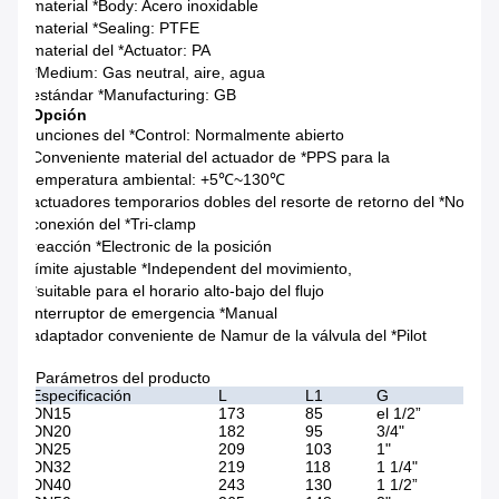
material *Body: Acero inoxidable
material *Sealing: PTFE
material del *Actuator: PA
*Medium: Gas neutral, aire, agua
estándar *Manufacturing: GB
Opción
funciones del *Control: Normalmente abierto
Conveniente material del actuador de *PPS para la
temperatura ambiental: +5℃~130℃
actuadores temporarios dobles del resorte de retorno del *No
conexión del *Tri-clamp
reacción *Electronic de la posición
límite ajustable *Independent del movimiento,
*suitable para el horario alto-bajo del flujo
interruptor de emergencia *Manual
adaptador conveniente de Namur de la válvula del *Pilot
Parámetros del producto
Especificación
L
L1
G
DN15
173
85
el 1/2”
DN20
182
95
3/4"
DN25
209
103
1"
DN32
219
118
1 1/4"
DN40
243
130
1 1/2”