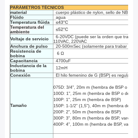
PARÁMETROS TÉCNICOS
material
cuerpo plástico de nylon, sello de NBR
Flúido
agua
Temperatura flúida
≤43°C
Temperatura del
≤52°C
ambiente
6-20VDC (puede ser la orden que traba e
Voltaje de servicio
110VAC, 220VAC
Anchura de
pulso
20-500mSec (solamente para trabar el tip
Resistencia de
6 Ω
bobina
Capacitancia
4700uF
Inductancia de la
12mH
bobina
Conexión
El hilo femenino de G (BSP) es regular, pe
075D: 3/4", 20m m (hembra de BSP o del 
100D: 1", 25m m (hembra de BSP o del NP
100P: 1", 25m m (hembra de BSP)
Tamaño
150P: 1-1/2” (1,5"), 40m m (hembra de BS
200P: 2", 50m m
(hembra de BSP)
300P: 3", 80m m
(hembra de BSP, varón, r
400P: 4", 100m m
(hembra de BSP, varón, 