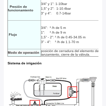
3/4" y 1": 1-10bar
Presión de
1,5" y 2": 1-10.4bar
funcionamiento
3" y 4": 0.7-14bar
3/4":
³
/h
de
5
m
1":
³ /h de
9
m
Flujo
1,5" - 2":
³ /h de
0.45-34.05
m
3" - 4":
³ /h de
1.1-70
m
posición de cerradura del elemento de la vál
Modo de operación
lanzamiento, cierre de la válvula.
Sistema de irrigación