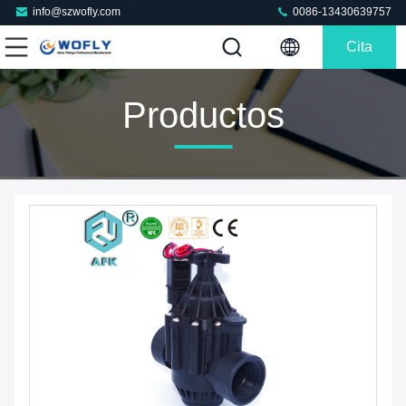
info@szwofly.com
0086-13430639757
Cita
Productos