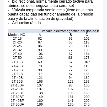
bidireccional, normalmente cerrado (active para
abrirse, se desenergizan para cerrarse)
Válvula temporaria semidirecta (tiene en cuenta
buena capacidad del funcionamiento de la presión
baja y de la alimentación de gravedad)
Actuación rápida
válvula electromagnética del gas de la seri
Modelo NO.
A
B
C
Tama
2T-15
62
55
102
2T-20
67
55
113
2T-25
86
73
117
2T-32
90
77
130
2T-40
106
67
164
2T-50
123
93
176
2T-15B
69
57
107
2T-20B
73
57
115
2T-25B
98
77
125
2T-32B
115
87
153
2T-40B
121
94
162
2T-50B
168
123
187
2T-15BF
107
95
150
2T-20BF
107
102
150
2T-25BF
138
108
165
2T-32BF
149
131
200
2T-40BF
160
141
200
2T-50BF
186
160
240