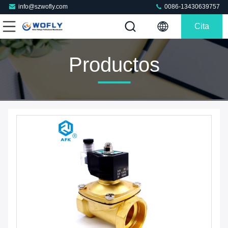
info@szwofly.com
0086-13430639757
Cita
Productos