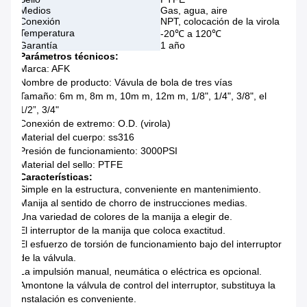
Medios
Gas, agua, aire
Conexión
NPT, colocación de la virola
Temperatura
-20℃ a 120℃
Garantía
1 año
Parámetros técnicos:
Marca: AFK
Nombre de producto: Vávula de bola de tres vías
Tamaño: 6m m, 8m m, 10m m, 12m m, 1/8", 1/4", 3/8", el
1/2”, 3/4"
Conexión de extremo: O.D. (virola)
Material del cuerpo: ss316
Presión de funcionamiento: 3000PSI
Material del sello: PTFE
Características:
Simple en la estructura, conveniente en mantenimiento.
Manija al sentido de chorro de instrucciones medias.
Una variedad de colores de la manija a elegir de.
El interruptor de la manija que coloca exactitud.
El esfuerzo de torsión de funcionamiento bajo del interruptor
de la válvula.
La impulsión manual, neumática o eléctrica es opcional.
Amontone la válvula de control del interruptor, substituya la
instalación es conveniente.