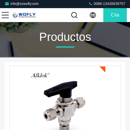
info@szwofly.com
0086-13430639757
Cita
Productos