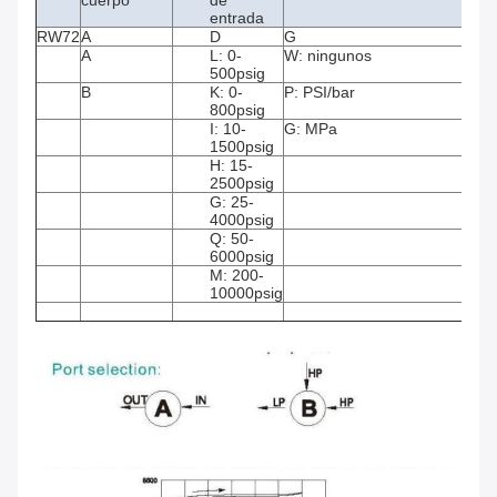
cuerpo
de
entrada
RW72
A
D
G
A
L: 0-
W: ningunos
500psig
B
K: 0-
P: PSI/bar
800psig
I: 10-
G: MPa
1500psig
H: 15-
2500psig
G: 25-
4000psig
Q: 50-
6000psig
M: 200-
10000psig