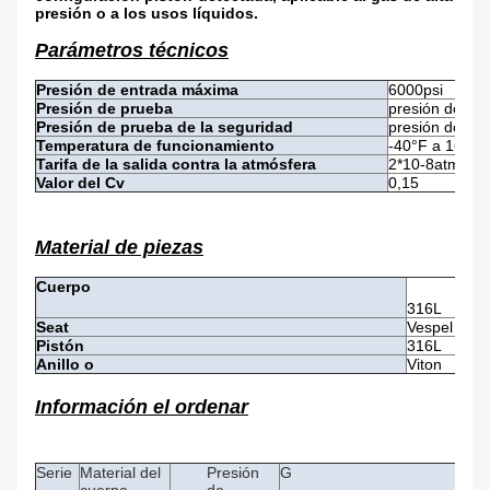
presión o a los usos líquidos.
Parámetros técnicos
Presión de entrada máxima
6000psi
Presión de prueba
presión de en
Presión de prueba de la seguridad
presión de en
Temperatura de funcionamiento
-40°F a 165°F/
Tarifa de la salida contra la atmósfera
2*10-8atm cc/s
Valor del Cv
0,15
Material de piezas
Cuerpo
316L
Seat
Vespel
Pistón
316L
Anillo o
Viton
Información el ordenar
Serie
Material del
Presión
G