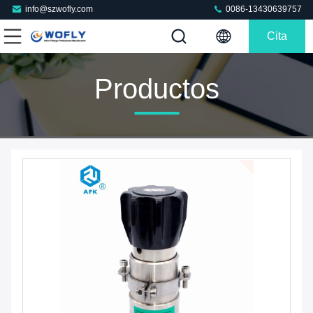
info@szwofly.com
0086-13430639757
Cita
Productos