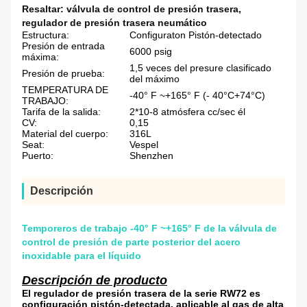
Resaltar:
válvula de control de presión trasera
,
regulador de presión trasera neumático
Estructura:
Configuraton Pistón-detectado
Presión de entrada
6000 psig
máxima:
1,5 veces del presure clasificado
Presión de prueba:
del máximo
TEMPERATURA DE
-40° F ~+165° F (- 40°C+74°C)
TRABAJO:
Tarifa de la salida:
2*10-8 atmósfera cc/sec él
CV:
0,15
Material del cuerpo:
316L
Seat:
Vespel
Puerto:
Shenzhen
Descripción
Temporeros de trabajo -40° F ~+165° F de la válvula de
control de presión de parte posterior del acero
inoxidable para el líquido
Descripción de producto
El regulador de presión trasera de la serie RW72 es
configuración pistón-detectada, aplicable al gas de alta