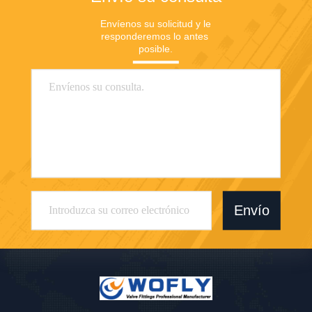
Envíenos su solicitud y le 
responderemos lo antes 
posible.
Envío