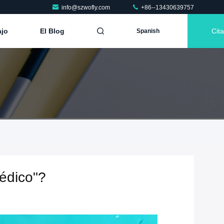
info@szwofly.com
+86--13430639757
ajo
El Blog
Cita
Spanish
médico"?